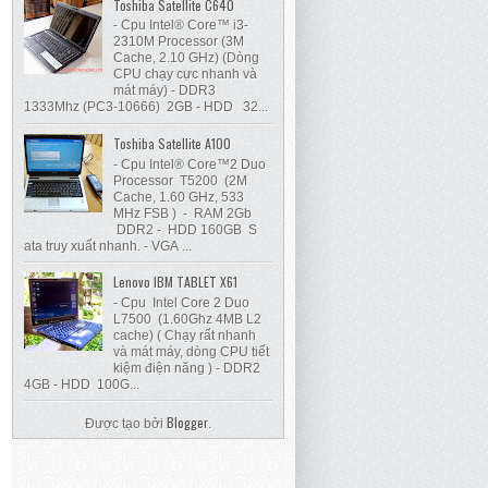
Toshiba Satellite C640
- Cpu Intel® Core™ i3-
2310M Processor (3M
Cache, 2.10 GHz) (Dòng
CPU chạy cực nhanh và
mát máy) - DDR3
1333Mhz (PC3-10666) 2GB - HDD 32...
Toshiba Satellite A100
- Cpu Intel® Core™2 Duo
Processor T5200 (2M
Cache, 1.60 GHz, 533
MHz FSB ) - RAM 2Gb
DDR2 - HDD 160GB S
ata truy xuất nhanh. - VGA ...
Lenovo IBM TABLET X61
- Cpu Intel Core 2 Duo
L7500 (1.60Ghz 4MB L2
cache) ( Chạy rất nhanh
và mát máy, dòng CPU tiết
kiệm điện năng ) - DDR2
4GB - HDD 100G...
Blogger
Được tạo bởi
.