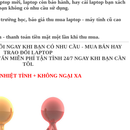
aptop mới, laptop còn bảo hành, hay cái laptop bạn xách
bạn không có nhu cầu sử dụng.
 trường học, báo giá thu mua laptop - máy tính cũ cao
 - thanh toán tiền mặt một lần khi thu mua.
I NGAY KHI BẠN CÓ NHU CẦU - MUA BÁN HAY
TRAO ĐỔI LAPTOP
ẤN MIỄN PHÍ TẬN TÌNH 24/7 NGAY KHI BẠN CẦN
TÔI.
+ NHIỆT TÌNH + KHÔNG NGẠI XA