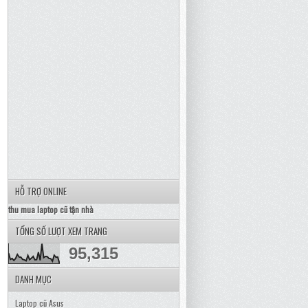
HỖ TRỢ ONLINE
thu mua laptop cũ tận nhà
TỔNG SỐ LƯỢT XEM TRANG
95,315
DANH MỤC
Laptop cũ Asus