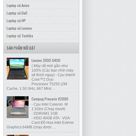
Laptop cũ Axioo
Laptop cũ Dell
Laptop cũ HP
Laptop cũ Lenovo
Laptop cũ Toshiba
SẢN PHẨM NỔI BẬT
Lenovo 3000 G400
( Máy rất mới gần như
100% (Các bạn nhìn máy
sẽ thích ngay) - Cpu Intel®
Core™2 Duo
Processor T5250 (2M
Cache, 1.50 GHz, 667 MHz ...
Compaq Presario V2000
- Cpu Intel Celeron M
1.5Ghz (Chạy mượt)
- DDRAM1 1GB
- HDD 40GB ATA - VGA:
Card Đồ Họa Intel Extrme
Graphics 64MB (chạy được ...