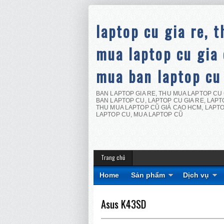
laptop cu gia re, t
mua laptop cu gia 
mua ban laptop cu
BAN LAPTOP GIA RE, THU MUA LAPTOP CU 
BAN LAPTOP CU, LAPTOP CU GIA RE, LAPTO
THU MUA LAPTOP CŨ GIÁ CAO HCM, LAPTO
LAPTOP CU, MUA LAPTOP CŨ
Trang chủ
Home
Sản phẩm
Dịch vụ
Asus K43SD