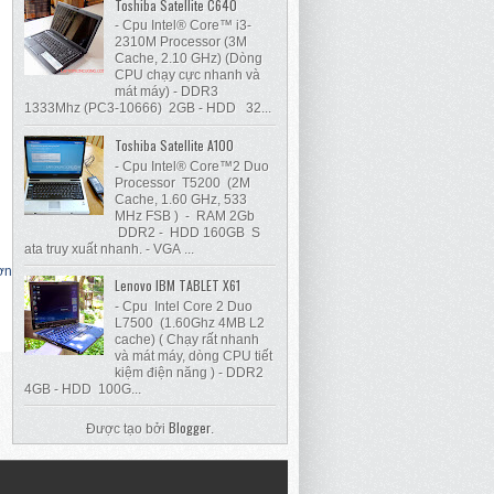
Toshiba Satellite C640
- Cpu Intel® Core™ i3-
2310M Processor (3M
Cache, 2.10 GHz) (Dòng
CPU chạy cực nhanh và
mát máy) - DDR3
1333Mhz (PC3-10666) 2GB - HDD 32...
Toshiba Satellite A100
- Cpu Intel® Core™2 Duo
Processor T5200 (2M
Cache, 1.60 GHz, 533
MHz FSB ) - RAM 2Gb
DDR2 - HDD 160GB S
ata truy xuất nhanh. - VGA ...
ơn
Lenovo IBM TABLET X61
- Cpu Intel Core 2 Duo
L7500 (1.60Ghz 4MB L2
cache) ( Chạy rất nhanh
và mát máy, dòng CPU tiết
kiệm điện năng ) - DDR2
4GB - HDD 100G...
Blogger
Được tạo bởi
.