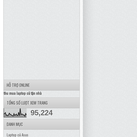
HỖ TRỢ ONLINE
thu mua laptop cũ tận nhà
TỔNG SỐ LƯỢT XEM TRANG
95,224
DANH MỤC
Laptop cũ Asus