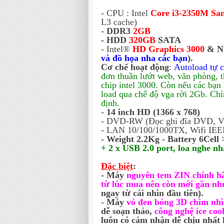
- CPU : Intel
Core i3-2350M Sa
L3 cache)
-
DDR3
2GB
- HDD
320GB
SATA
- Intel®
HD Graphics 3000
& N
và đồ họa nha các bạn
).
Cơ chế hoạt động
:
Autoload tự c
đơn thuần lướt web, văn phòng, 
chip intel 3000. Còn nếu các bạ
load qua chế độ vga rời 2Gb. Chí
định.
-
1
4 inch
HD (1366 x 768)
- DVD-RW (Đọc ghi đĩa DVD, V
- LAN 10/100/1000TX, Wifi IEEE 
- Weight 2.2Kg - Battery 6Cell 
+ 2 x USB 2.0 port, loa nghe nh
Đặc biệt
:
- Máy
nguyên tem ZIN chính h
từ lúc mua nên còn mới gần n
ngay từ cái nhìn đầu tiên).
- Máy
vỏ đen bóng 3D chìm nhì
dễ soạn thảo,
công nghệ ice coo
luôn có cảm nhận dễ chịu nhất 