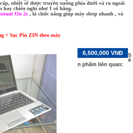
ấp, nhiệt sẽ được truyền xuống phía dưới và ra ngoài
m hay chiếu nghỉ như 1 số hãng.
nstant On 2s
, là chức năng giúp máy sleep nhanh , và
ng + Sạc Pin ZIN theo máy
6,500,000 VNĐ
S
ả
n phẩm liên quan: