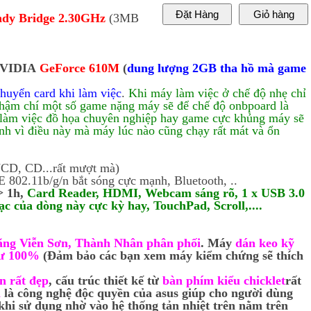
ndy Bridge 2.30GHz
(3MB
VIDIA
GeForce 610M
(
dung lượng 2GB tha hồ mà game
huyển card khi làm việc
.
Khi máy làm việc ở chế độ nhẹ chỉ
thậm chí một số game nặng máy sẽ để chế độ onbpoard là
n làm việc đồ họa chuyên nghiệp hay game cực khủng máy sẽ
nh vì điều này mà máy lúc nào cũng chạy rất mát và ổn
CD, CD...rất mượt mà)
802.11b/g/n bắt sóng cực mạnh, Bluetooth, ..
> 1h,
Card Reader, HDMI, Webcam sáng rõ, 1 x USB 3.0
ạc của dòng này cực kỳ hay, TouchPad, Scroll,....
ãng Viễn Sơn, Thành Nhân phân phối
. Máy
dán keo kỹ
hư 100%
(Đảm bảo các bạn xem máy kiểm chứng sẽ thích
n rất đẹp
, cấu trúc thiết kế từ
bàn phím kiểu chicklet
rất
l
là công nghệ độc quyền của asus giúp cho người dùng
khi sử dụng nhờ vào hệ thống tản nhiệt trên nằm trên