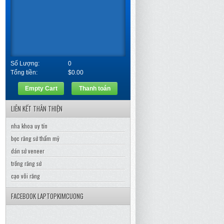
Số Lượng:
0
Tổng tiền:
$0.00
Empty Cart
Thanh toán
LIÊN KẾT THÂN THIỆN
nha khoa uy tín
bọc răng sứ thẩm mỹ
dán sứ veneer
trồng răng sứ
cạo vôi răng
FACEBOOK LAPTOPKIMCUONG