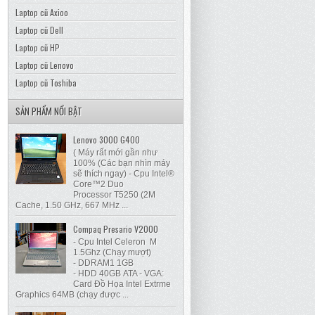
Laptop cũ Axioo
Laptop cũ Dell
Laptop cũ HP
Laptop cũ Lenovo
Laptop cũ Toshiba
SẢN PHẨM NỔI BẬT
Lenovo 3000 G400
( Máy rất mới gần như
100% (Các bạn nhìn máy
sẽ thích ngay) - Cpu Intel®
Core™2 Duo
Processor T5250 (2M
Cache, 1.50 GHz, 667 MHz ...
Compaq Presario V2000
- Cpu Intel Celeron M
1.5Ghz (Chạy mượt)
- DDRAM1 1GB
- HDD 40GB ATA - VGA:
Card Đồ Họa Intel Extrme
Graphics 64MB (chạy được ...