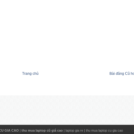
Trang chủ
Bài đăng Cũ h
CU GIA CAO
|
thu mua laptop cũ giá cao
|
laptop gia re
|
thu mua laptop cu gia cao